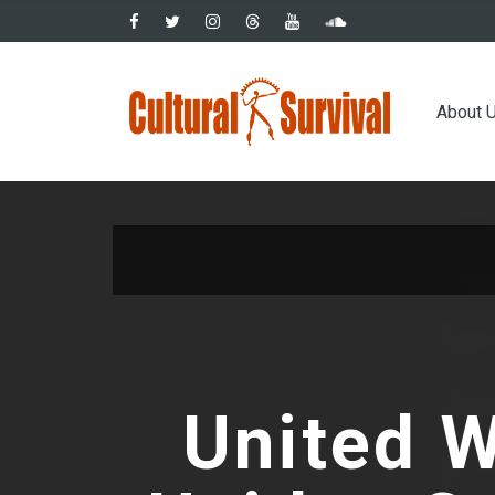
Skip
to
main
Main
content
About 
navig
United W