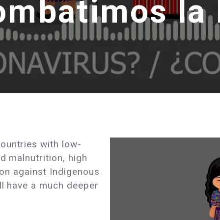
ombatimos la
ountries with low-
d malnutrition, high
tion against Indigenous
ill have a much deeper