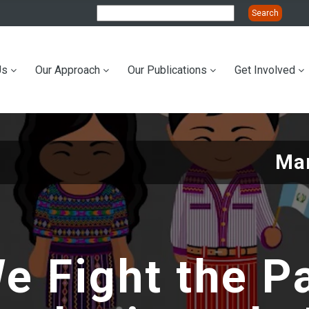
Us
Our Approach
Our Publications
Get Involved
ation
Mar
e Fight the 