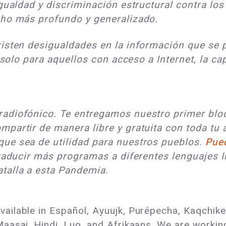
igualdad y discriminación estructural contra l
cho más profundo y generalizado.
sten desigualdades en la información que se p
olo para aquellos con acceso a Internet, la capa
adiofónico. Te entregamos nuestro primer bloq
partir de manera libre y gratuita con toda tu 
ue sea de utilidad para nuestros pueblos.
Pued
traducir más programas a diferentes lenguajes 
atalla a esta Pandemia.
lable in Español, Ayuujk, Purépecha, Kaqchikel, 
aasai, Hindi, Luo, and Afrikaans. We are worki