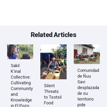
Related Articles
Sakil
Comunidad
K'inal
de Ñuu
Collective:
Savi
Cultivating
Silent
desplazada
Community
Threats
de su
and
to Tsotsil
territorio
Knowledge
Food
pide
in El Pozo