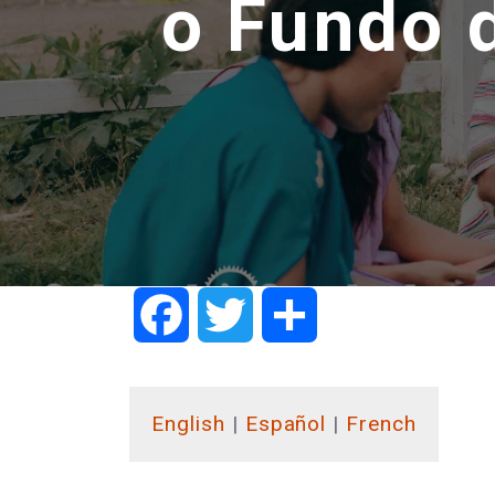
o Fundo 
Facebook
Twitter
Share
English
|
Español
|
French