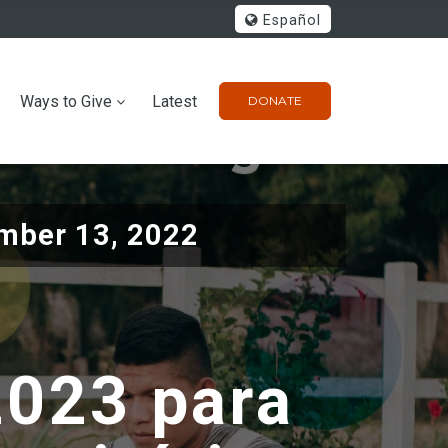
Español
Ways to Give
Latest
DONATE
mber 13, 2022
2023 para