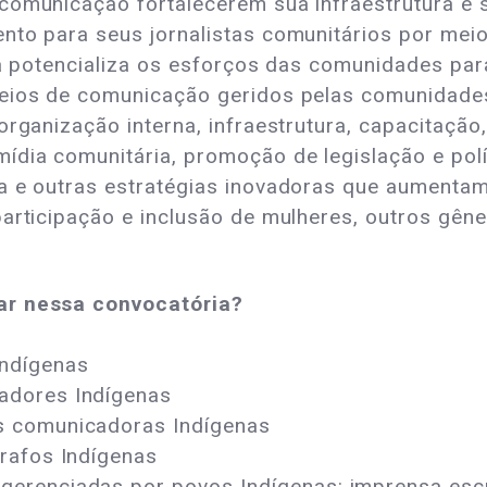
comunicação fortalecerem sua infraestrutura e 
ento para seus jornalistas comunitários por me
iva potencializa os esforços das comunidades par
meios de comunicação geridos pelas comunidades
organização interna, infraestrutura, capacitação
ídia comunitária, promoção de legislação e polí
a e outras estratégias inovadoras que aumentam 
participação e inclusão de mulheres, outros gên
tar nessa convocatória?
Indígenas
cadores Indígenas
s comunicadoras Indígenas
grafos Indígenas
erenciadas por povos Indígenas: imprensa escri