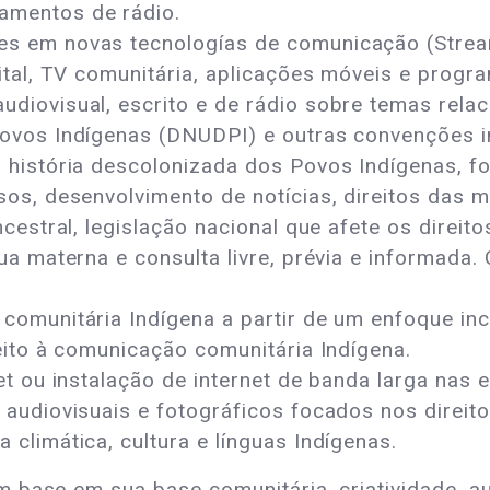
amentos de rádio.
s em novas tecnologías de comunicação (Streami
gital, TV comunitária, aplicações móveis e progr
udiovisual, escrito e de rádio sobre temas rel
Povos Indígenas (DNUDPI) e outras convenções i
 história descolonizada dos Povos Indígenas, fo
sos, desenvolvimento de notícias, direitos das 
ncestral, legislação nacional que afete os direi
gua materna e consulta livre, prévia e informada
.
comunitária Indígena a partir de um enfoque inc
reito à comunicação comunitária Indígena.
et ou instalação de internet de banda larga nas 
 audiovisuais e fotográficos focados nos direito
climática, cultura e línguas Indígenas.
 base em sua base comunitária, criatividade, au