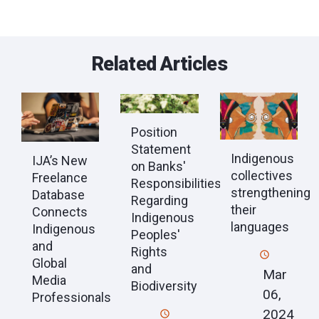
Related Articles
Position
Statement
Indigenous
IJA’s New
on Banks'
collectives
Freelance
Responsibilities
strengthening
Database
Regarding
their
Connects
Indigenous
languages
Indigenous
Peoples'
and
Rights
Global
and
Mar
Media
Biodiversity
06,
Professionals
2024