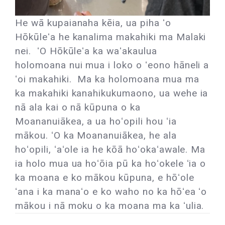
He wā kupaianaha kēia, ua piha ʻo
Hōkūleʻa he kanalima makahiki ma Malaki
nei. ʻO Hōkūleʻa ka waʻakaulua
holomoana nui mua i loko o ʻeono hāneli a
ʻoi makahiki. Ma ka holomoana mua ma
ka makahiki kanahikukumaono, ua wehe ia
nā ala kai o nā kūpuna o ka
Moananuiākea, a ua hoʻopili hou ʻia
mākou. ʻO ka Moananuiākea, he ala
hoʻopili, ʻaʻole ia he kōā hoʻokaʻawale. Ma
ia holo mua ua hoʻōia pū ka hoʻokele ʻia o
ka moana e ko mākou kūpuna, e hōʻole
ʻana i ka manaʻo e ko waho no ka hōʻea ʻo
mākou i nā moku o ka moana ma ka ʻulia.