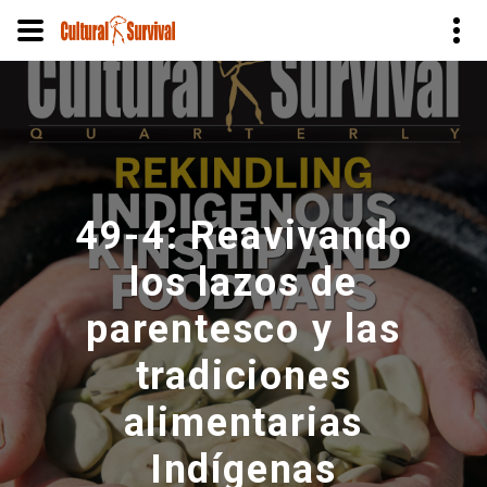
Pasar
al
contenido
principal
49-4: Reavivando
los lazos de
parentesco y las
tradiciones
alimentarias
Indígenas