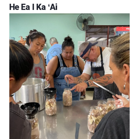
He Ea I Ka ʻAi