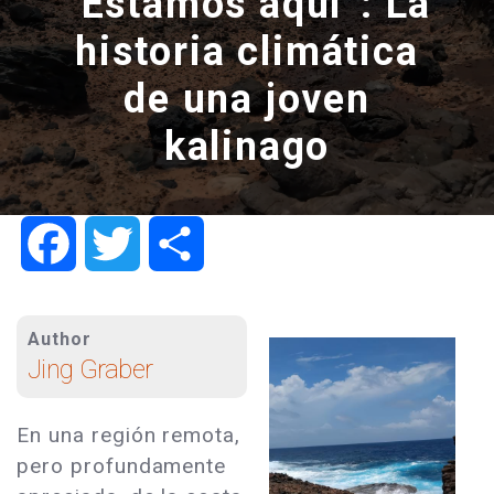
“Estamos aquí”: La
historia climática
de una joven
kalinago
Facebook
Twitter
Share
Author
Jing Graber
En una región remota,
pero profundamente