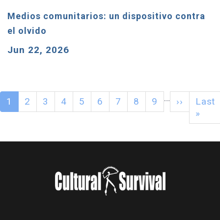
Medios comunitarios: un dispositivo contra
el olvido
Jun 22, 2026
…
1
2
3
4
5
6
7
8
9
››
Last
»