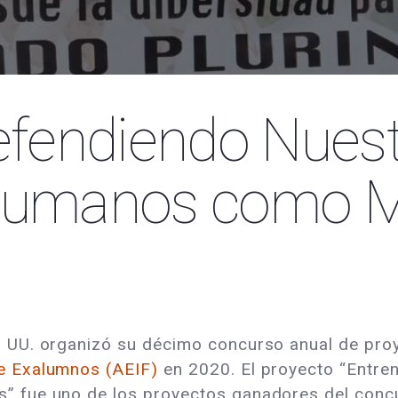
efendiendo Nues
Humanos como M
 UU. organizó su décimo concurso anual de pro
e Exalumnos (AEIF)
en 2020. El proyecto “Entre
” fue uno de los proyectos ganadores del conc