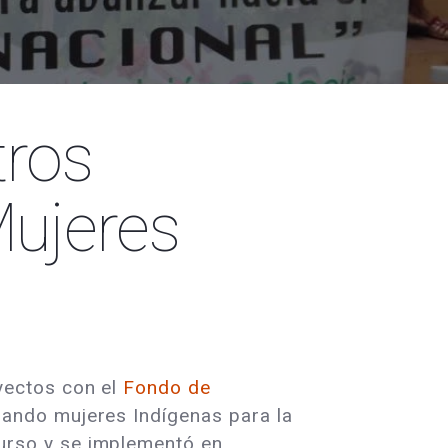
tros
ujeres
yectos con el
Fondo de
nando mujeres Indígenas para la
urso y se implementó en