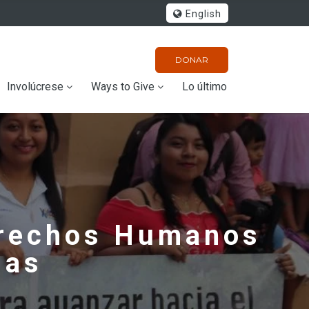
English
DONAR
Involúcrese
Ways to Give
Lo último
erechos Humanos
nas