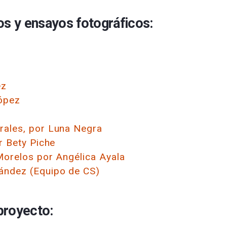
os y ensayos fotográficos:
ez
López
rales, por Luna Negra
r Bety Piche
Morelos por Angélica Ayala
nández (Equipo de CS)
proyecto: