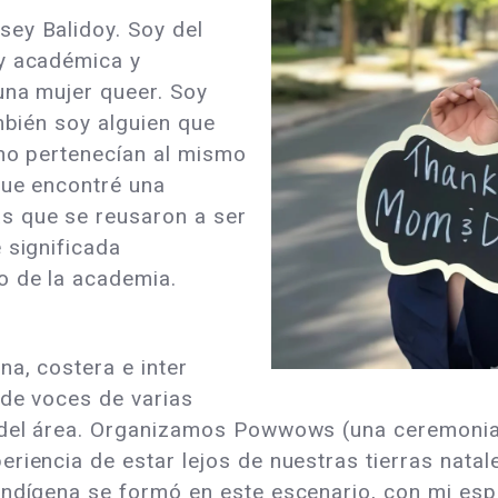
sey Balidoy. Soy del
oy académica y
una mujer queer. Soy
ambién soy alguien que
 no pertenecían al mismo
que encontré una
s que se reusaron a ser
 significada
o de la academia.
a, costera e inter
 de voces de varias
a del área. Organizamos Powwows (una ceremoni
eriencia de estar lejos de nuestras tierras nat
ndígena se formó en este escenario, con mi espír