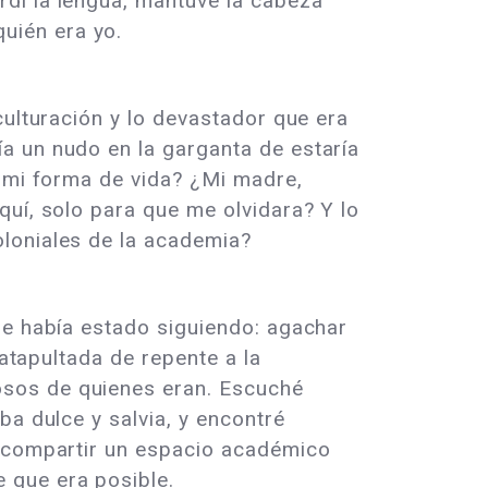
dí la lengua, mantuve la cabeza
uién era yo.
culturación y lo devastador que era
a un nudo en la garganta de estaría
y mi forma de vida? ¿Mi madre,
quí, solo para que me olvidara? Y lo
loniales de la academia?
ue había estado siguiendo: agachar
catapultada de repente a la
osos de quienes eran. Escuché
ba dulce y salvia, y encontré
a compartir un espacio académico
 que era posible.