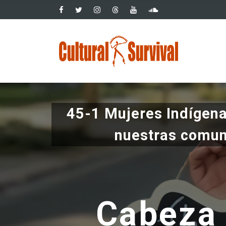
Pasar
al
contenido
Main
principal
navig
45-1 Mujeres Indígena
nuestras comu
Cabeza a