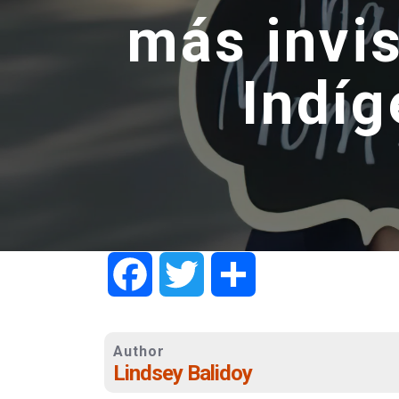
más invis
Indíg
Facebook
Twitter
Share
Author
Lindsey Balidoy