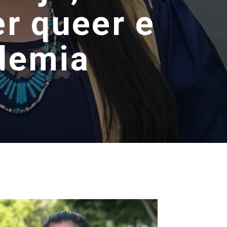
er queer e
ademia