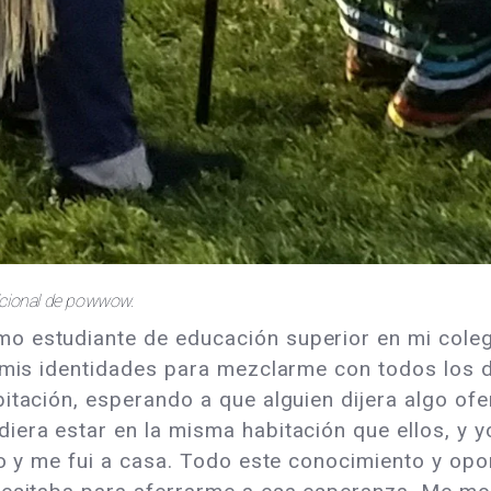
icional de powwow.
 estudiante de educación superior en mi colegi
s mis identidades para mezclarme con todos los 
itación, esperando a que alguien dijera algo of
iera estar en la misma habitación que ellos, y y
jo y me fui a casa. Todo este conocimiento y opo