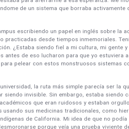
cesitaba para aferrarme a esa esperanza. Me mor
ndome de un sistema que borraba activamente q
campus escribiendo un papel en inglés sobre la a
do practicadas desde tiempos inmemoriales. Tení
ón. ¿Estaba siendo fiel a mi cultura, mi gente 
s antes de eso lucharon para que yo estuviera a
a para pelear con estos monstruosos sistemas co
universidad, la ruta más simple parecía ser la q
uar siendo invisible. Sin embargo, estaba siendo 
académicos que eran ruidosos y estaban orgull
es usando sus medicinas tradicionales, como hier
Indígenas de California. Mi idea de que no podí
esmoronarse porque veía una prueba viviente de