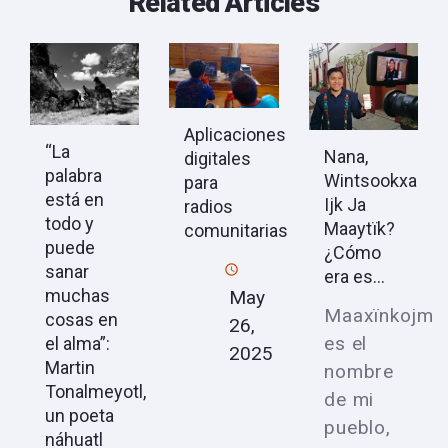
Related Articles
Aplicaciones
“La
Nana,
digitales
palabra
Wintsookxa
para
está en
Ijk Ja
radios
todo y
Maaytïk?
comunitarias
puede
¿Cómo
sanar
era es...
muchas
May
Maaxïnkojm
cosas en
26,
es el
el alma”:
2025
Martin
nombre
Tonalmeyotl,
de mi
un poeta
pueblo,
náhuatl