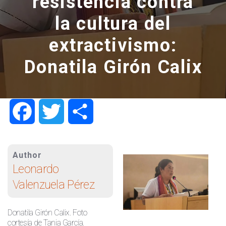
resistencia contra
la cultura del
extractivismo:
Donatila Girón Calix
Facebook
Twitter
Share
Author
Leonardo
Valenzuela Pérez
Donatila Girón Calix. Foto
cortesía de Tania García.