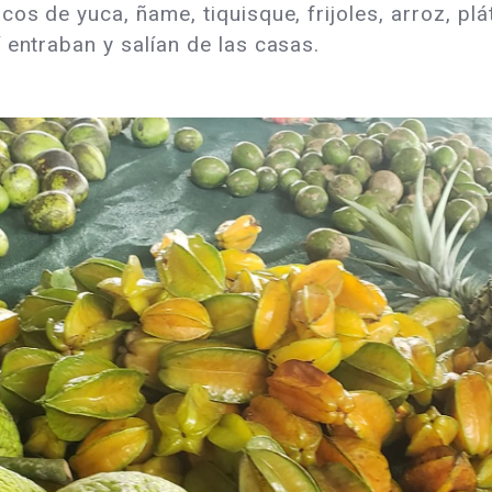
cos de yuca, ñame, tiquisque, frijoles, arroz, pl
 entraban y salían de las casas.