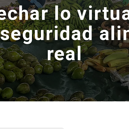
char lo virtu
 seguridad ali
real