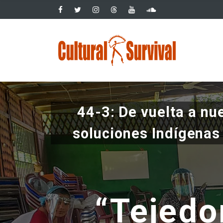
Pasar
al
contenido
Main
principal
navig
44-3: De vuelta a nue
soluciones Indígenas
“Tejedo