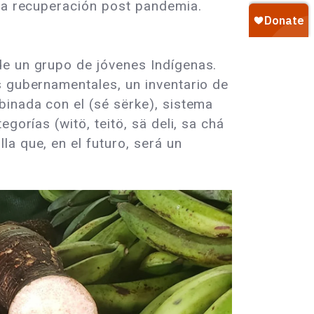
 la recuperación post pandemia.
de un grupo de jóvenes Indígenas.
s gubernamentales, un inventario de
binada con el (sé sërke), sistema
orías (witö, teitö, sä deli, sa chá
a que, en el futuro, será un