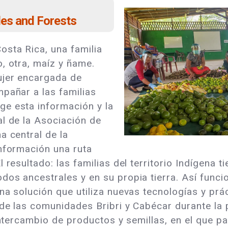
les and Forests
sta Rica, una familia
, otra, maíz y ñame.
ujer encargada de
pañar a las familias
e esta información y la
al de la Asociación de
a central de la
información una ruta
 resultado: las familias del territorio Indígena 
os ancestrales y en su propia tierra. Así funci
na solución que utiliza nuevas tecnologías y prá
 de las comunidades Bribri y Cabécar durante la
intercambio de productos y semillas, en el que pa