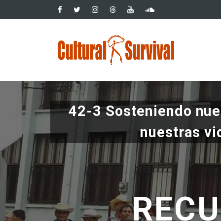
Pasar
al
contenido
Main
principal
navig
42-3 Sosteniendo nues
nuestras vi
RECU