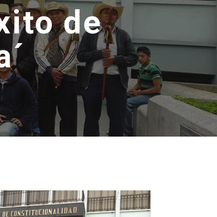
ito de
a´