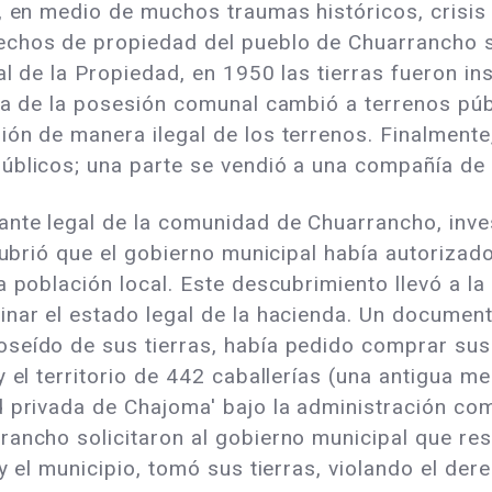
s, en medio de muchos traumas históricos, crisis
echos de propiedad del pueblo de Chuarrancho s
l de la Propiedad, en 1950 las tierras fueron ins
ica de la posesión comunal cambió a terrenos pú
ón de manera ilegal de los terrenos. Finalmente,
úblicos; una parte se vendió a una compañía de
nte legal de la comunidad de Chuarrancho, inve
scubrió que el gobierno municipal había autoriza
a población local. Este descubrimiento llevó a la
nar el estado legal de la hacienda. Un document
seído de sus tierras, había pedido comprar sus 
 el territorio de 442 caballerías (una antigua me
d privada de Chajoma' bajo la administración com
ancho solicitaron al gobierno municipal que respe
 y el municipio, tomó sus tierras, violando el d