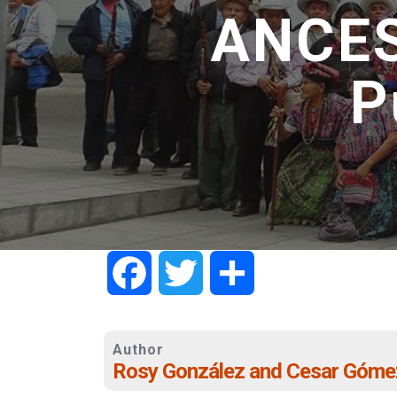
ANCES
P
Facebook
Twitter
Share
Author
Rosy González and Cesar Góme