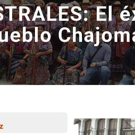
TRALES: El éx
ueblo Chajom
z