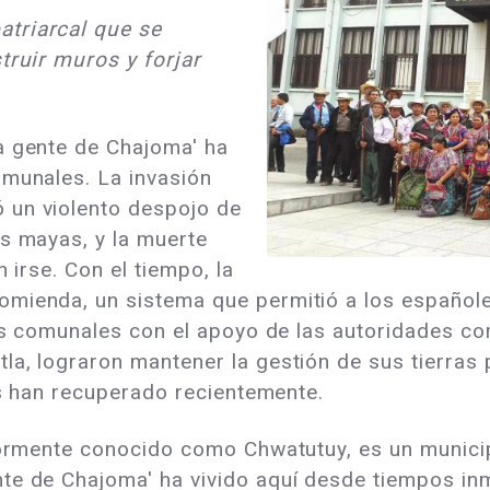
triarcal que se
truir muros y forjar
a gente de Chajoma' ha
omunales. La invasión
 un violento despojo de
os mayas, y la muerte
 irse. Con el tiempo, la
omienda, un sistema que permitió a los español
ras comunales con el apoyo de las autoridades co
la, lograron mantener la gestión de sus tierras 
as han recuperado recientemente.
riormente conocido como Chwatutuy, es un munici
te de Chajoma' ha vivido aquí desde tiempos inm