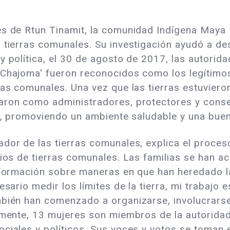
es de Rtun Tinamit, la comunidad Indígena Maya
 tierras comunales. Su investigación ayudó a des
y política, el 30 de agosto de 2017, las autorid
 Chajoma' fueron reconocidos como los legítimos
ras comunales. Una vez que las tierras estuviero
zaron como administradores, protectores y cons
es, promoviendo un ambiente saludable y una bue
ador de las tierras comunales, explica el proce
rios de tierras comunales. Las familias se han a
nformación sobre maneras en que han heredado la
sario medir los límites de la tierra, mi trabajo e
mbién han comenzado a organizarse, involucrars
almente, 13 mujeres son miembros de la autorida
ciales y políticos. Sus voces y votos se toman 