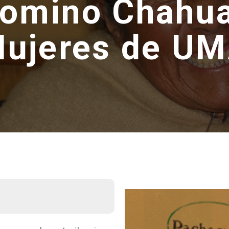
omino Chahua
ujeres de U