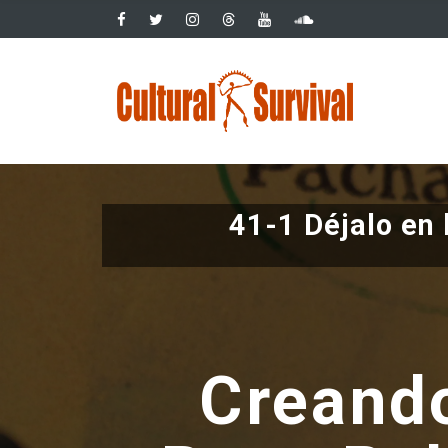
Pasar
al
contenido
Main
principal
navig
41-1 Déjalo en l
Creando