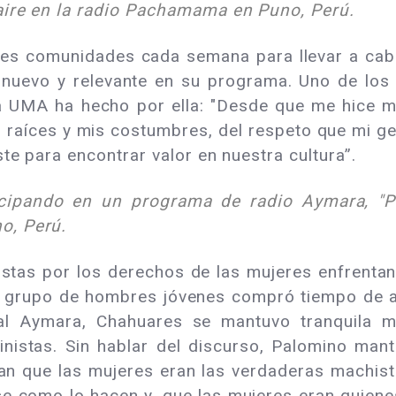
 aire en la radio Pachamama en Puno, Perú.
es comunidades cada semana para llevar a cabo 
l nuevo y relevante en su programa. Uno de l
 la UMA ha hecho por ella: "Desde que me hice 
raíces y mis costumbres, del respeto que mi gen
te para encontrar valor en nuestra cultura”.
icipando en un programa de radio Aymara, "
o, Perú.
stas por los derechos de las mujeres enfrenta
un grupo de hombres jóvenes compró tiempo de ai
al Aymara, Chahuares se mantuvo tranquila m
nistas. Sin hablar del discurso, Palomino ma
ían que las mujeres eran las verdaderas machist
rse como lo hacen y, que las mujeres eran quien