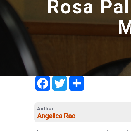
Rosa Pal
M
Facebook
Twitter
Share
Author
Angelica Rao