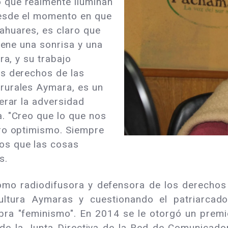
 que realmente iluminan
Desde el momento en que
ahuares, es claro que
iene una sonrisa y una
ra, y su trabajo
os derechos de las
rurales Aymara, es un
erar la adversidad
. "Creo que lo que nos
tro optimismo. Siempre
os que las cosas
s.
mo radiodifusora y defensora de los derechos
ultura Aymaras y cuestionando el patriarca
ra "feminismo". En 2014 se le otorgó un premio
de la Junta Directiva de la Red de Comunicado