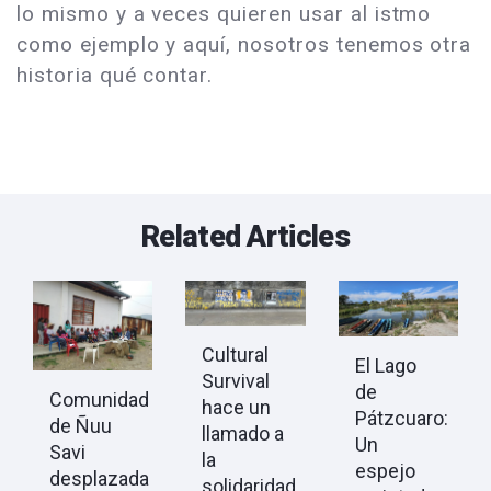
lo mismo y a veces quieren usar al istmo
como ejemplo y aquí, nosotros tenemos otra
historia qué contar.
Related Articles
Cultural
El Lago
Survival
de
Comunidad
hace un
Pátzcuaro:
de Ñuu
llamado a
Un
Savi
la
espejo
desplazada
solidaridad