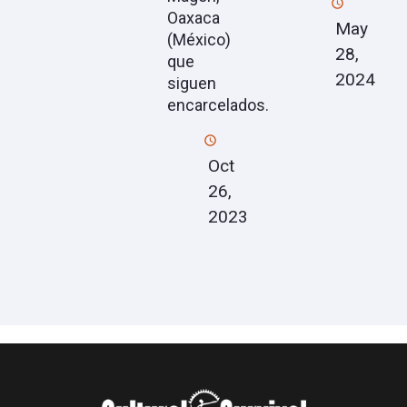
Oaxaca
May
(México)
28,
que
2024
siguen
encarcelados.
Oct
26,
2023