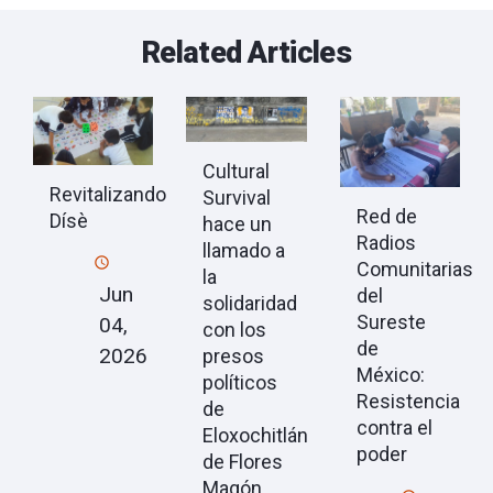
Related Articles
Cultural
Revitalizando
Survival
Red de
Dísè
hace un
Radios
llamado a
Comunitarias
la
Jun
del
solidaridad
Sureste
04,
con los
de
2026
presos
México:
políticos
Resistencia
de
contra el
Eloxochitlán
poder
de Flores
Magón,