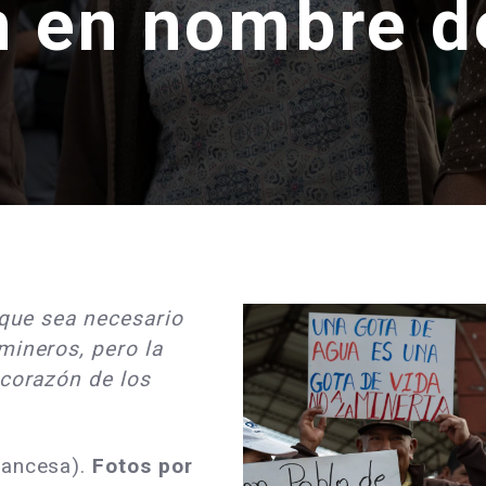
n en nombre d
 que sea necesario
mineros, pero la
 corazón de los
rancesa).
Fotos por