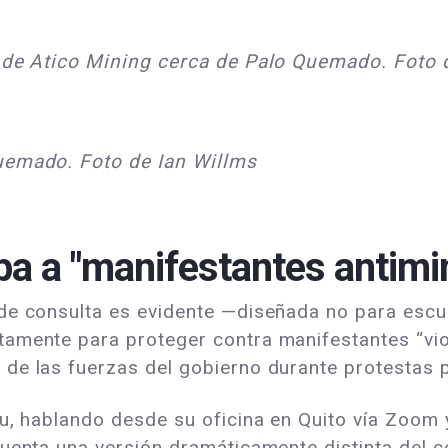
a de Atico Mining cerca de Palo Quemado. Foto 
uemado. Foto de Ian Willms
pa a "manifestantes antimi
de consulta es evidente —diseñada no para escuc
amente para proteger contra manifestantes “viol
de las fuerzas del gobierno durante protestas p
au, hablando desde su oficina en Quito vía Zoo
uenta una versión dramáticamente distinta del co