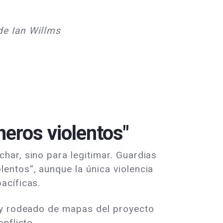
de Ian Willms
neros violentos"
har, sino para legitimar. Guardias
entos”, aunque la única violencia
acíficas.
m y rodeado de mapas del proyecto
nflicto.