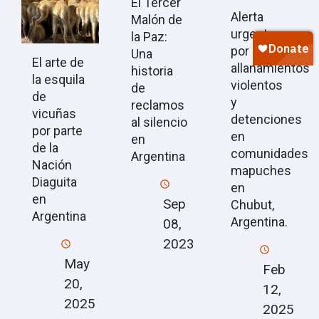
El Tercer
Alerta
Malón de
urgente
la Paz:
por
Una
El arte de
allanamientos
historia
la esquila
violentos
de
de
y
reclamos
vicuñas
detenciones
al silencio
por parte
en
en
de la
comunidades
Argentina
Nación
mapuches
Diaguita
en
en
Sep
Chubut,
Argentina
Argentina.
08,
2023
May
Feb
20,
12,
2025
2025