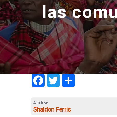
las com
Facebook
Twitter
Share
Author
Shaldon Ferris