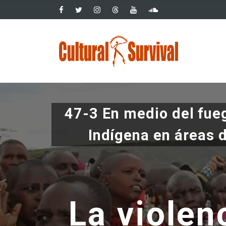
Pasar
al
contenido
Main
principal
navig
47-3 En medio del fue
Indígena en áreas d
La violen