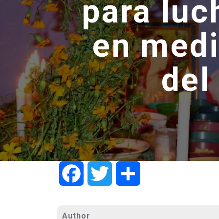
para luc
en medi
del
Facebook
Twitter
Share
Author