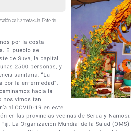
erosión de Namatakula. Foto de
mos por la costa
a. El pueblo se
te de Suva, la capital
 unas 2500 personas, y
ncia sanitaria. “La
da por la enfermedad”,
s caminamos hacia la
o nos vimos tan
ría al COVID-19 en este
ón en las provincias vecinas de Serua y Namosi.
Fiji. La Organización Mundial de la Salud (OMS)