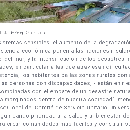
 Foto de Kelepi Saukitoga.
osistemas sensibles, el aumento de la degradación
sistencia económica ponen a las naciones insula
l del mar, y la intensificación de los desastres 
s, en particular a las que atraviesan dificult
tencia, los habitantes de las zonas rurales con 
 las personas con discapacidades, - están en ri
 combinadas con el embate de un desastre natural
 ya marginados dentro de nuestra sociedad", men
sor local del Comité de Servicio Unitario Univers
uir dando prioridad a la salud y al bienestar d
 crear comunidades más fuertes y construir sol