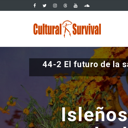
Pasar
al
contenido
Main
principal
navig
44-2 El futuro de la 
Isleños