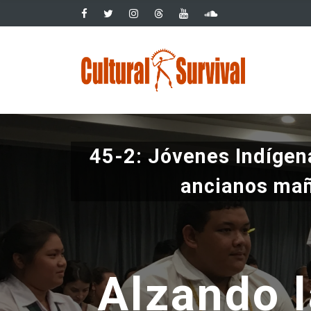
Pasar
al
contenido
Main
principal
navig
45-2: Jóvenes Indígena
ancianos ma
Alzando l