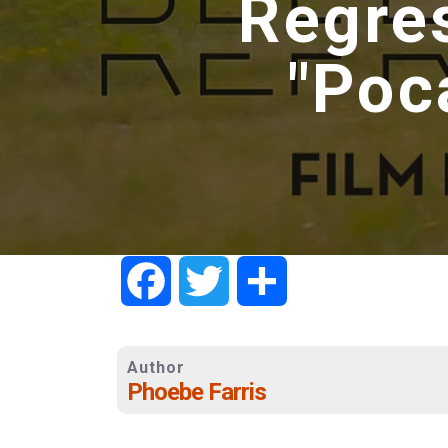
Regres
"Poc
Facebook
Twitter
Share
Author
Phoebe Farris