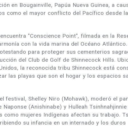
ión en Bougainville, Papúa Nueva Guinea, a caus
s como el mayor conflicto del Pacífico desde l
 encuentra "Conscience Point", filmada en la Re
armonía con la vida marina del Océano Atlántico.
protestando para proteger sus cementerios sagr
ucción del Club de Golf de Shinnecock Hills. Ub
Unidos, la reconocida tribu Shinnecock está con
zar las playas que son el hogar y los espacios 
l festival, Shelley Niro (Mohawk), moderó el panel
e Naponse (Anishinabe) y Hulleah Tsinhnahjinnie 
as como mujeres Indígenas afectan su trabajo. Ts
ribiendo su infancia en un internado y los duros 