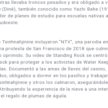
ntras llevaba troncos pesados y era obligado a 
ie (Diné), también conocido como Yazhi Bahe (19
ador de planes de estudio para escuelas nativas 
sudoeste.
e Tsinhnahjinnie incluyeron "NTV", una parodia e
una protesta de San Francisco de 2018 que culmi
o oprimido. Su video de Standing Rock se centr
 Rock para proteger a los activistas de Water Ke
días. Documentó a las amas de llaves del casino, 
s, obligados a dormir en los pasillos y trabaja
inhnahjinnie y otros los calmaron, asegurándole
ribuyendo la experiencia de la nieve a una inter
el regalo de plumas de águila.