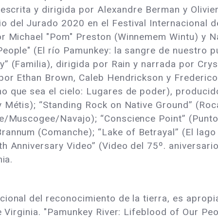
escrita y dirigida por Alexandre Berman y Olivie
 del Jurado 2020 en el Festival Internacional 
por Michael "Pom" Preston (Winnemem Wintu) y N
eople" (El río Pamunkey: la sangre de nuestro pu
” (Familia), dirigida por Rain y narrada por Cry
 por Ethan Brown, Caleb Hendrickson y Frederico
 que sea el cielo: Lugares de poder), producido
 Métis); “Standing Rock on Native Ground” (Roca
le/Muscogee/Navajo); “Conscience Point” (Punto 
annum (Comanche); “Lake of Betrayal” (El lago de
h Anniversary Video” (Video del 75º. aniversari
ia.
ional del reconocimiento de la tierra, es aprop
de Virginia. "Pamunkey River: Lifeblood of Our 