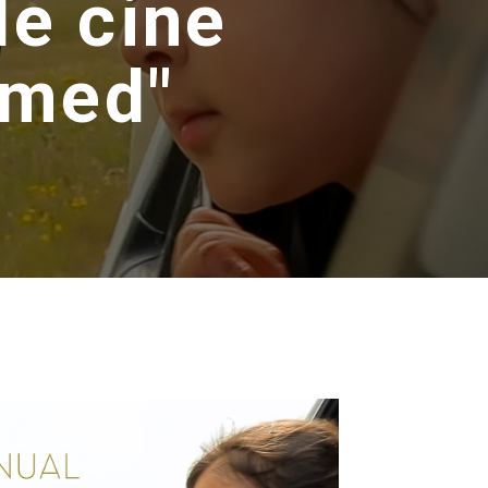
de cine
amed"