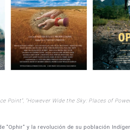
ce Point”, “However Wide the Sky: Places of Power”
 "Ophir" y la revolución de su población Indígena 