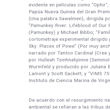
evidente en películas como "Ophir", 
Papúa Nueva Guinea del Gran Premio
(Una palabra Sawalmen), dirigida 
"Pamunkey River: Lifeblood of Our P
(Pamunkey) y Michael Bibbo; “Family
cortometraje experimental dirigido
Sky: Places of Powe” (Por muy ancho
narrado por Tantoo Cardinal (Cree y
por Hulleah Tsinhnahjinnie (Semino
Wurmfeld y producido por Juliana Br
Lamont y Scott Sackett; y “VIMS 75t
Instituto de Ciencia Marina de Virgin
De acuerdo con el resurgimiento nac
ambiental se refieran a las tribus 