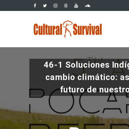
Pasar
al
contenido
Main
principal
navig
46-1 Soluciones Indí
cambio climático: a
futuro de nuestr