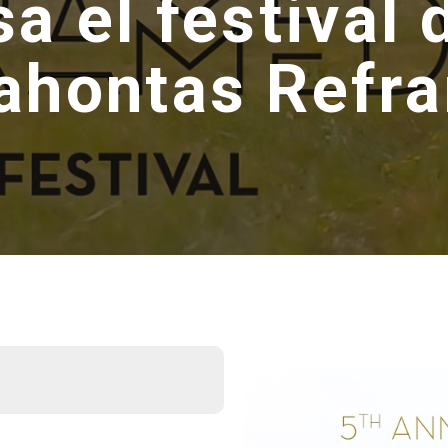
a el festival 
ahontas Refr