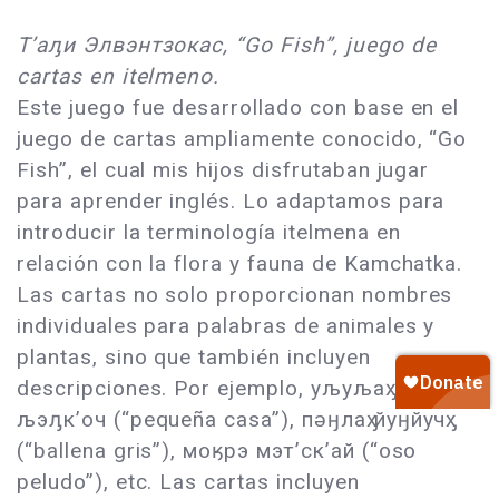
Тʼаԓи Элвэнтзокас, “Go Fish”, juego de
cartas en itelmeno.
Este juego fue desarrollado con base en el
juego de cartas ampliamente conocido, “Go
Fish”, el cual mis hijos disfrutaban jugar
para aprender inglés. Lo adaptamos para
introducir la terminología itelmena en
relación con la flora y fauna de Kamchatka.
Las cartas no solo proporcionan nombres
individuales para palabras de animales y
plantas, sino que también incluyen
descripciones. Por ejemplo, уљуљаӽ
љэԓк’оч (“pequeña casa”), пǝӈлаӽ йуӈйучӽ
(“ballena gris”), моӄрэ мэт’ск’ай (“oso
peludo”), etc. Las cartas incluyen