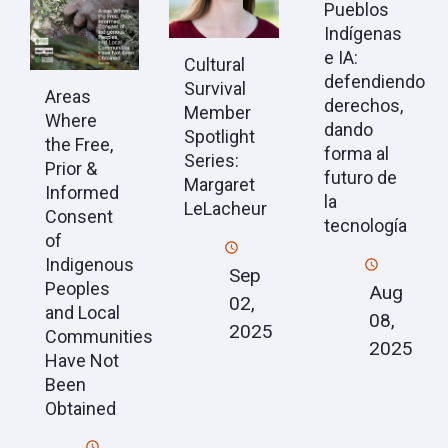
Pueblos
Indígenas
e IA:
Cultural
defendiendo
Survival
Areas
derechos,
Member
Where
dando
Spotlight
the Free,
forma al
Series:
Prior &
futuro de
Margaret
Informed
la
LeLacheur
Consent
tecnología
of
Indigenous
Sep
Peoples
Aug
02,
and Local
08,
2025
Communities
2025
Have Not
Been
Obtained