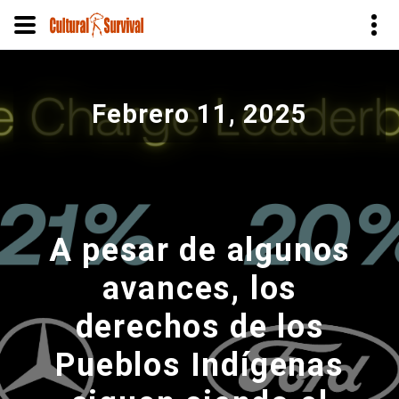
Pasar
al
Febrero 11, 2025
contenido
principal
A pesar de algunos
avances, los
derechos de los
Pueblos Indígenas