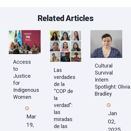
Related Articles
Access
Cultural
to
Las
Survival
Justice
verdades
Intern
for
de la
Spotlight: Olivia
Indigenous
“COP de
Bradley
Women
la
verdad”:
las
Jan
Mar
miradas
02,
19,
de las
2025