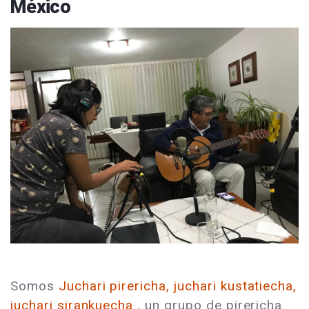
México
Somos
Juchari pirericha, juchari kustatiecha,
juchari sirankuecha
, un grupo de pirericha