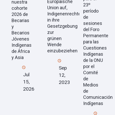
Europäische
nuestra
23º
Union auf,
cohorte
período
Indigenenrechte
2026 de
de
in ihre
Becarias
sesiones
Gesetzgebung
y
del Foro
zur
Becarios
Permanente
grünen
Jóvenes
para las
Wende
Indígenas
Cuestiones
einzubeziehen
de África
Indígenas
y Asia
de la ONU
por el
Sep
Comité
Jul
12,
de
15,
2023
Medios
2026
de
Comunicación
Indígenas