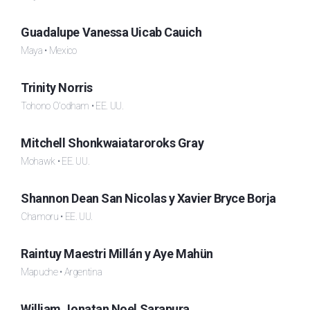
Guadalupe Vanessa Uicab Cauich
Maya • Mexico
Trinity Norris
Tohono O'odham • EE. UU.
Mitchell Shonkwaiataroroks Gray
Mohawk • EE. UU.
Shannon Dean San Nicolas y Xavier Bryce Borja
Chamoru • EE. UU.
Raintuy Maestri Millán y Aye Mahün
Mapuche • Argentina
William Jonatan Noel Sarapura