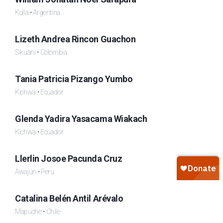
Kolla • Argentina
Lizeth Andrea Rincon Guachon
Sikuani • Colombia
Tania Patricia Pizango Yumbo
Kichwa • Ecuador
Glenda Yadira Yasacama Wiakach
Kichwa • Ecuador
Llerlin Josoe Pacunda Cruz
Awajún • Peru
Catalina Belén Antil Arévalo
Mapuche • Chile