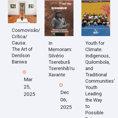
Cosmovisão/
Crítica/
Causa:
In
Youth for
The Art of
Memoriam:
Climate:
Denilson
Silvério
Indigenous,
Baniwa
Tsereburã
Quilombola,
Tserenhib’ru
and
Xavante
Traditional
Mar
Communities'
25,
Youth
Dec
Leading
2025
06,
the Way
to
2025
Possible