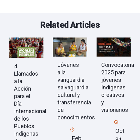
Related Articles
Jóvenes
Convocatoria
4
a la
2025 para
Llamados
vanguardia:
jóvenes
a la
salvaguardia
Indígenas
Acción
cultural y
creativos
para el
transferencia
y
Día
de
visionarios
Internacional
conocimientos
de los
Pueblos
Oct
Indígenas
Feb
31,