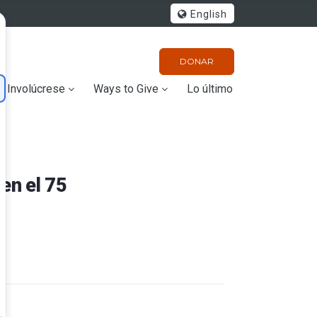
English
DONAR
Involúcrese
Ways to Give
Lo último
en el 75