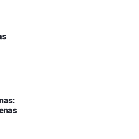
as
nas:
genas