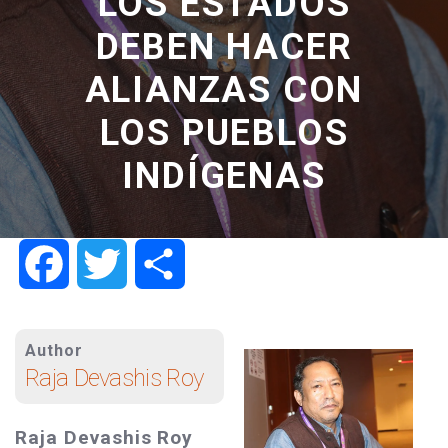
LOS ESTADOS
DEBEN HACER
ALIANZAS CON
LOS PUEBLOS
INDÍGENAS
Facebook
Twitter
Share
Author
Raja Devashis Roy
Raja Devashis Roy