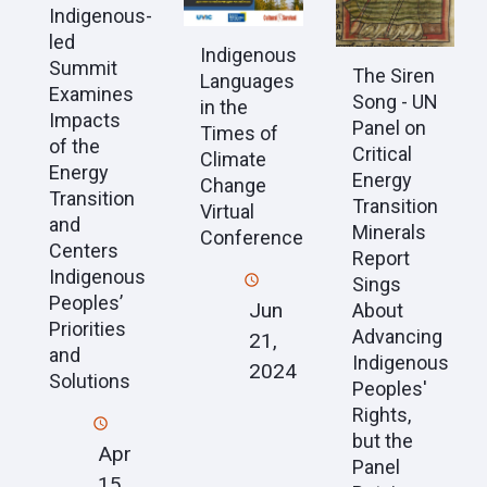
Indigenous-
led
Indigenous
Summit
The Siren
Languages
Examines
Song - UN
in the
Impacts
Panel on
Times of
of the
Critical
Climate
Energy
Energy
Change
Transition
Transition
Virtual
and
Minerals
Conference
Centers
Report
Indigenous
Sings
Peoples’
Jun
About
Priorities
Advancing
21,
and
Indigenous
2024
Solutions
Peoples'
Rights,
but the
Apr
Panel
15,