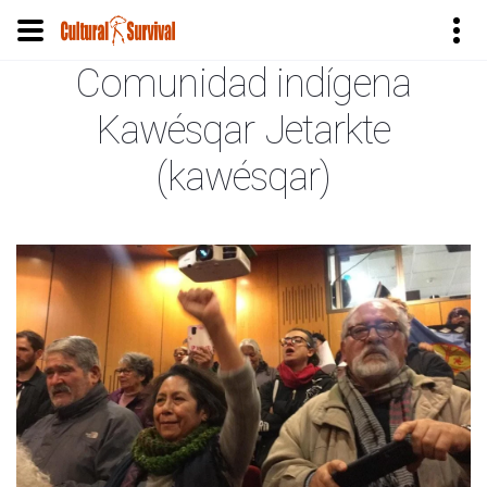
Comunidad indígena
Pasar
al
Kawésqar Jetarkte
contenido
principal
(kawésqar)