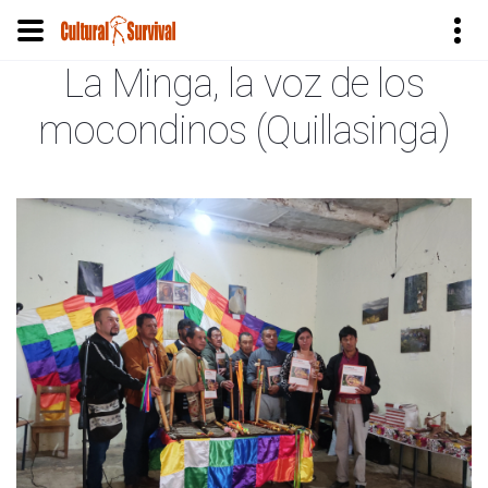
La Minga, la voz de los
Pasar
al
mocondinos (Quillasinga)
contenido
principal