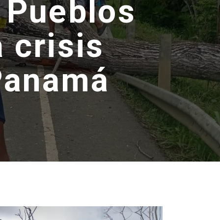
s Pueblos
 crisis
 Panamá