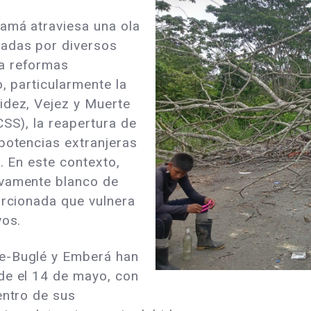
namá atraviesa una ola
zadas por diversos
a reformas
, particularmente la
idez, Vejez y Muerte
CSS), la reapertura de
potencias extranjeras
. En este contexto,
evamente blanco de
orcionada que vulnera
vos.
e-Buglé y Emberá han
de el 14 de mayo, con
entro de sus