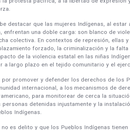
a protesta pacífica, a la libertad de expresión 
erza.
e destacar que las mujeres Indígenas, al estar 
, enfrentan una doble carga: son blanco de viole
ucha colectiva. En contextos de represión, ellas 
zamiento forzado, la criminalización y la falta
impacto de la violencia estatal en las niñas Indí
 a largo plazo en el tejido comunitario y el ejer
o por promover y defender los derechos de los 
omunidad internacional, a los mecanismos de de
americano, para monitorear de cerca la situació
as personas detenidas injustamente y la instalació
eblos Indígenas.
 no es delito y que los Pueblos Indígenas tiene