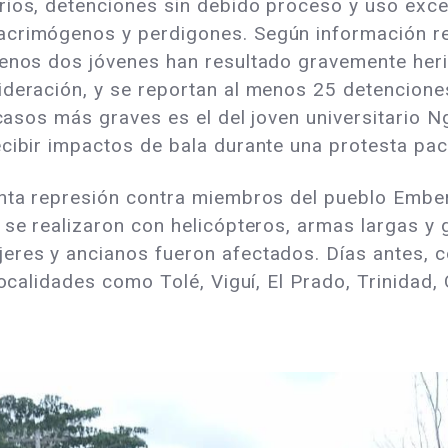
ios, detenciones sin debido proceso y uso exces
acrimógenos y perdigones. Según información r
menos dos jóvenes han resultado gravemente he
ideración, y se reportan al menos 25 detencione
 casos más graves es el del joven universitario N
cibir impactos de bala durante una protesta pací
enta represión contra miembros del pueblo Embe
 se realizaron con helicópteros, armas largas y 
jeres y ancianos fueron afectados. Días antes,
localidades como Tolé, Viguí, El Prado, Trinidad, 