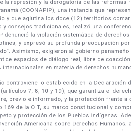
de la represión y la derogatoria de las reforma
Panamá (COONAPIP), una instancia que represent
y que aglutina los doce (12) territorios comarca
 y consejos tradicionales, realizó una conferen
denunció la violación sistemática de derechos 
otines, y expresó su profunda preocupación por 
do”. Asimismo, exigieron al gobierno panameño 
ntice espacios de diálogo real, libre de coacció
s internacionales en materia de derechos human
 contraviene lo establecido en la Declaración 
tículos 7, 8, 10 y 19), que garantiza el derecho a
bre, previo e informado, y la protección frente
o 169 de la OIT, su marco constitucional y comp
eto y protección de los Pueblos Indígenas. Ade
 Convención Americana sobre Derechos Humanos, 