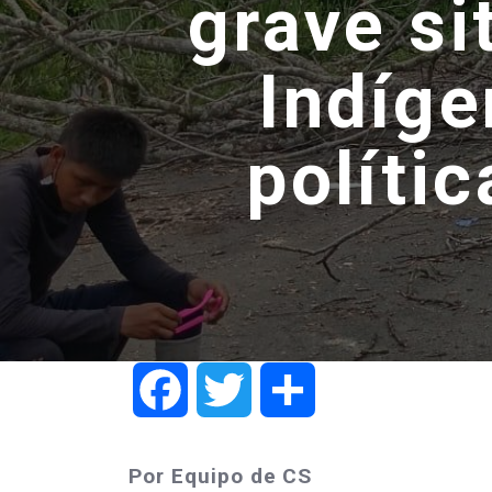
grave si
Indíge
políti
Facebook
Twitter
Share
Por Equipo de CS