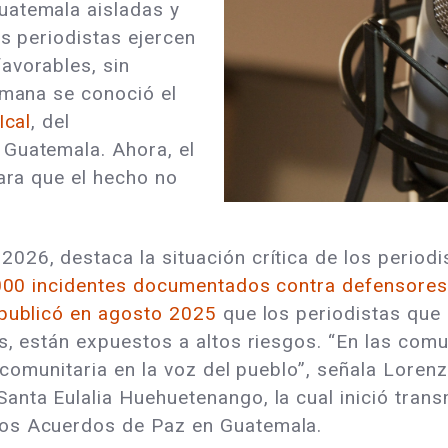
uatemala aisladas y
os periodistas ejercen
avorables, sin
emana se conoció el
Ical
, del
 Guatemala. Ahora, el
para que el hecho no
026, destaca la situación crítica de los perio
000 incidentes documentados contra defensores
 publicó en agosto 2025
que los periodistas que
s, están expuestos a altos riesgos. “En las comu
io comunitaria en la voz del pueblo”, señala Lor
anta Eulalia Huehuetenango, la cual inició tran
los Acuerdos de Paz en Guatemala.