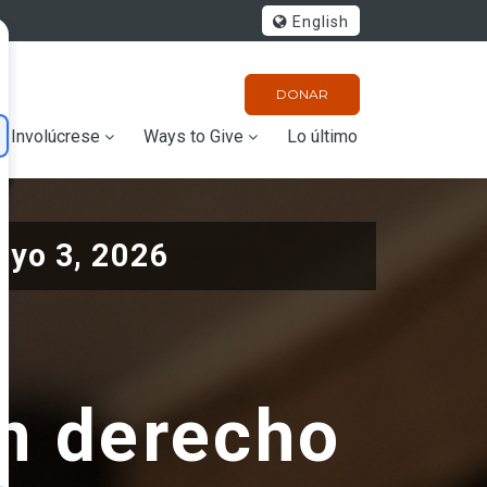
English
DONAR
Involúcrese
Ways to Give
Lo último
yo 3, 2026
un derecho