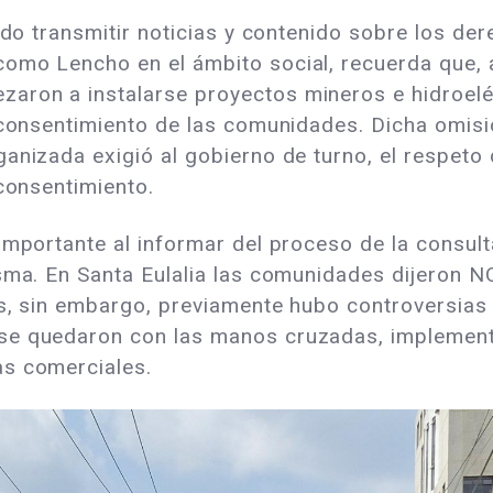
sido transmitir noticias y contenido sobre los 
omo Lencho en el ámbito social, recuerda que, a 
ron a instalarse proyectos mineros e hidroeléc
l consentimiento de las comunidades. Dicha omis
anizada exigió al gobierno de turno, el respeto 
 consentimiento.
importante al informar del proceso de la consul
sma. En Santa Eulalia las comunidades dijeron N
os, sin embargo, previamente hubo controversias
 se quedaron con las manos cruzadas, implemen
as comerciales.