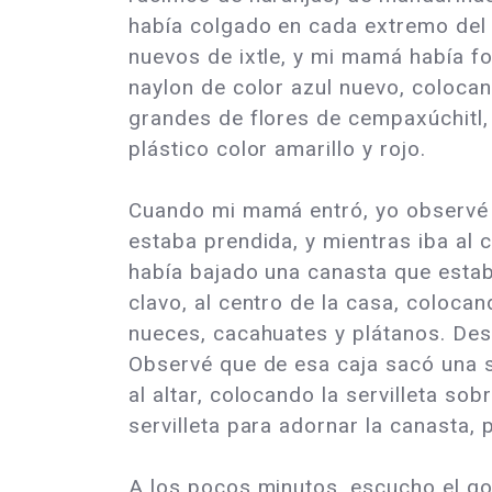
había colgado en cada extremo del
nuevos de ixtle, y mi mamá había f
naylon de color azul nuevo, coloca
grandes de flores de cempaxúchitl,
plástico color amarillo y rojo.
Cuando mi mamá entró, yo observé 
estaba prendida, y mientras iba al 
había bajado una canasta que esta
clavo, al centro de la casa, coloca
nueces, cacahuates y plátanos. Desp
Observé que de esa caja sacó una s
al altar, colocando la servilleta s
servilleta para adornar la canasta,
A los pocos minutos, escucho el go