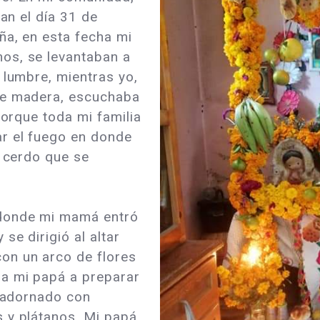
ian el día 31 de
ña, en esta fecha mi
os, se levantaban a
 lumbre, mientras yo,
de madera, escuchaba
porque toda mi familia
r el fuego en donde
l cerdo que se
 donde mi mamá entró
se dirigió al altar
on un arco de flores
 a mi papá a preparar
a adornado con
 y plátanos. Mi papá