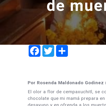
de mue
Facebook
Twitter
Share
Por Rosenda Maldonado Godinez
El olor a flor de cempaxuchitl, se c
chocolate que mi mamá prepara en 
desayuno y en ofrenda a los muert