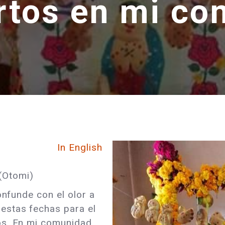
rtos en mi co
In English
(Otomi)
onfunde con el olor a
estas fechas para el
os. En mi comunidad,