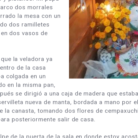
 arco dos morrales
orrado la mesa con un
ndo dos ramilletes
 en dos vasos de
que la veladora ya
centro de la casa
ba colgada en un
ndo en la misma pan,
ués se dirigió a una caja de madera que estaba 
ervilleta nueva de manta, bordada a mano por el
obre la canasta, tomando dos flores de cempaxuch
 para posteriormente salir de casa.
lpe de la puerta de la sala en donde estoy aco