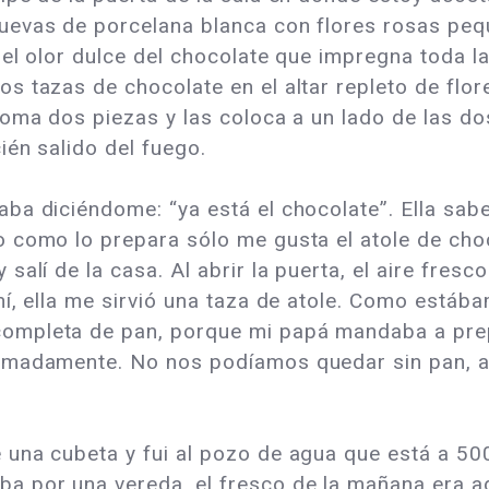
evas de porcelana blanca con flores rosas pequ
a el olor dulce del chocolate que impregna toda 
 tazas de chocolate en el altar repleto de flor
toma dos piezas y las coloca a un lado de las do
ién salido del fuego.
ba diciéndome: “ya está el chocolate”. Ella sab
 como lo prepara sólo me gusta el atole de choc
alí de la casa. Al abrir la puerta, el aire fresc
í, ella me sirvió una taza de atole. Como estáb
mpleta de pan, porque mi papá mandaba a prepa
imadamente. No nos podíamos quedar sin pan, a
una cubeta y fui al pozo de agua que está a 50
 por una vereda, el fresco de la mañana era ade