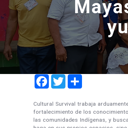
Mayas
yu
Facebook
Twitter
Share
Cultural Survival trabaja arduamente
fortalecimiento de los conocimient
las comunidades Indígenas, y busca
haga en sus propios espacios, sino