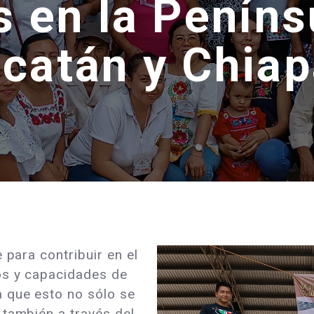
 en la Peníns
catán y Chia
 para contribuir en el
os y capacidades de
 que esto no sólo se
 también a través del