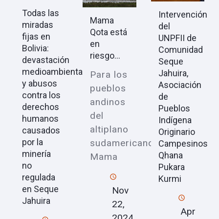
Todas las
Intervención
Mama
miradas
del
Qota está
fijas en
UNPFII de
en
Bolivia:
Comunidad
riesgo...
devastación
Seque
medioambiental
Jahuira,
Para los
y abusos
Asociación
pueblos
contra los
de
andinos
derechos
Pueblos
del
humanos
Indígena
altiplano
causados
Originario
por la
sudamericano,
Campesinos
minería
Qhana
Mama
no
Pukara
regulada
Kurmi
en Seque
Nov
Jahuira
22,
Apr
2024