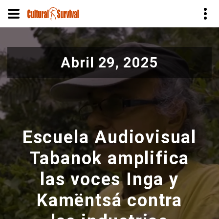
Pasar
al
Abril 29, 2025
contenido
principal
Escuela Audiovisual
Tabanok amplifica
las voces Inga y
Kamëntsá contra