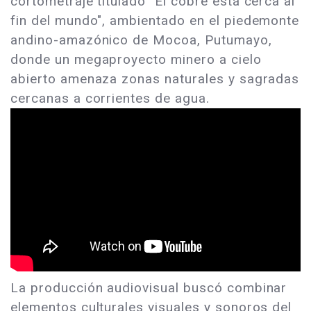
cortometraje titulado "El cobre está cerca al
fin del mundo", ambientado en el piedemonte
andino-amazónico de Mocoa, Putumayo,
donde un megaproyecto minero a cielo
abierto amenaza zonas naturales y sagradas
cercanas a corrientes de agua.
La producción audiovisual buscó combinar
elementos culturales visuales y sonoros del