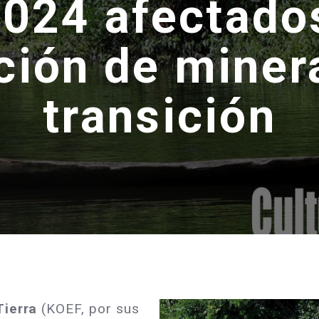
024 afectados
ción de miner
transición
Tierra
(KOEF, por sus