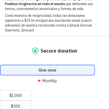
50-2: Caminos hacia la sanación:
soberanía Indígena, conocimiento