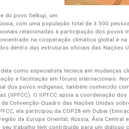
te do povo Selkup, um
ssia, com uma população total de 3.500 pessoas
sionais relacionadas à participação dos povos 
concentrado na cooperação climática global e na 
dos dentro das estruturas oficiais das Nações U
l dela como especialista técnica em mudanças cl
ão e facilitação em fóruns internacionais. N
ficial dos povos indígenas, também conhecido co
as (IIPFCC). O IIPFCC apoia a coordenação dos 
o da Convenção-Quadro das Nações Unidas sobr
IPFCC, ela participou da COP28 em Dubai (Emir
 região da Europa Oriental, Rússia, Ásia Central
 seu trabalho tem contribuído para um diálogo c