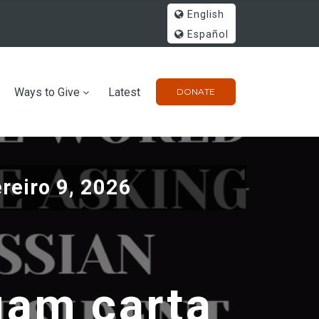
English
Español
Ways to Give
Latest
DONATE
reiro 9, 2026
gam carta