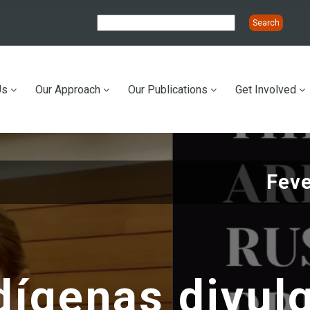
Us
Our Approach
Our Publications
Get Involved
ation
Feve
dígenas divul