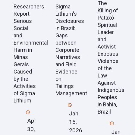
The
Researchers
Sigma
Killing of
Report
Lithium's
Pataxó
Serious
Disclosures
Spiritual
Social
in Brazil:
Leader
and
Gaps
and
Environmental
between
Activist
Harm in
Corporate
Exposes
Minas
Narratives
Violence
Gerais
and Field
of the
Caused
Evidence
Law
by the
on
Against
Activities
Tailings
Indigenous
of Sigma
Management
Peoples
Lithium
in Bahia,
Brazil
Jan
Apr
15,
30,
2026
Jan