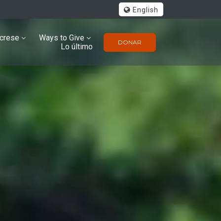
English
úcrese
Ways to Give
DONAR
Lo último